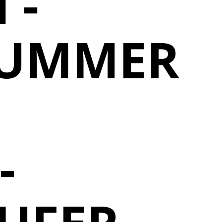
 -
NUMMER
-