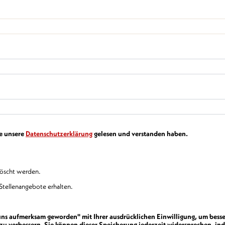
ie unsere
Datenschutzerklärung
gelesen und verstanden haben.
löscht werden.
Stellenangebote erhalten.
 uns aufmerksam geworden" mit Ihrer ausdrücklichen Einwilligung, um besse
verbessern. Sie können dieser Speicherung jederzeit widersprechen, ind