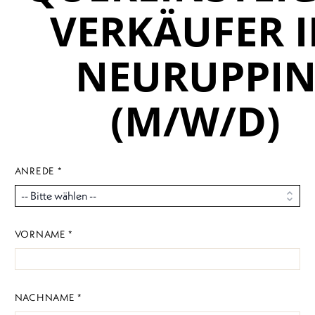
VERKÄUFER 
NEURUPPI
(M/W/D)
ANREDE *
VORNAME *
NACHNAME *