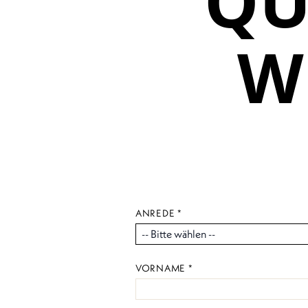
QU
W
ANREDE *
VORNAME *