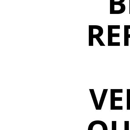
B
RE
VE