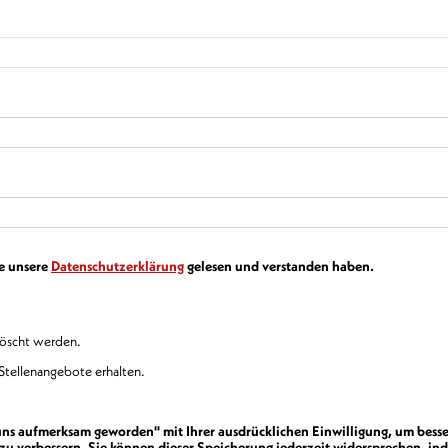
ie unsere
Datenschutzerklärung
gelesen und verstanden haben.
löscht werden.
Stellenangebote erhalten.
 uns aufmerksam geworden" mit Ihrer ausdrücklichen Einwilligung, um besse
verbessern. Sie können dieser Speicherung jederzeit widersprechen, ind