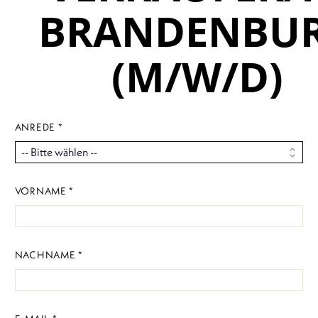
BRANDENBU
(M/W/D)
ANREDE *
VORNAME *
NACHNAME *