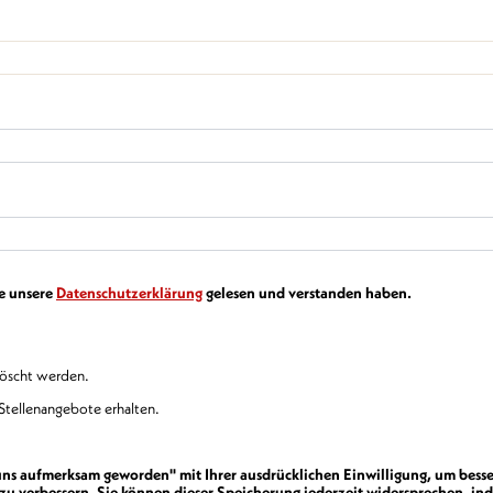
ie unsere
Datenschutzerklärung
gelesen und verstanden haben.
löscht werden.
Stellenangebote erhalten.
 uns aufmerksam geworden" mit Ihrer ausdrücklichen Einwilligung, um besse
verbessern. Sie können dieser Speicherung jederzeit widersprechen, ind