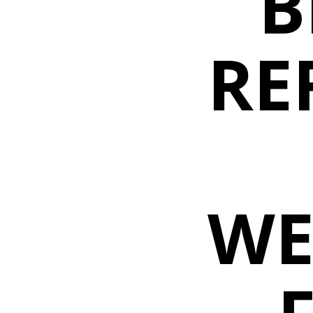
B
RE
WE